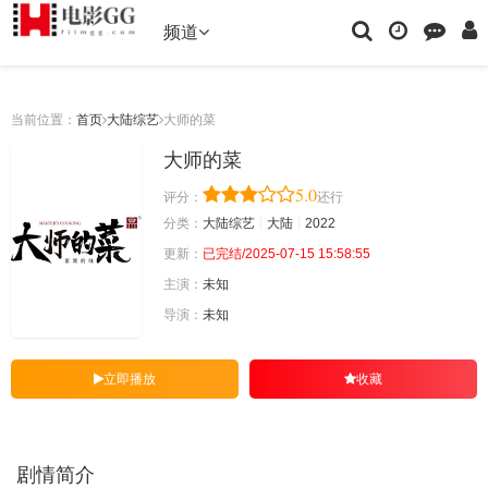
频道
当前位置：
首页
大陆综艺
大师的菜
大师的菜
5.0
评分：
还行
分类：
大陆综艺
大陆
2022
更新：
已完结/2025-07-15 15:58:55
主演：
未知
导演：
未知
立即播放
收藏
剧情简介