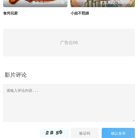
第111集
第112集
更新至20260805期
更新至20260806期
食尚玩家
小姐不熙娣
第113集
第114集
第115集
第116集
广告位06
第117集
第118集
第119集
第120集
影片评论
确认发布