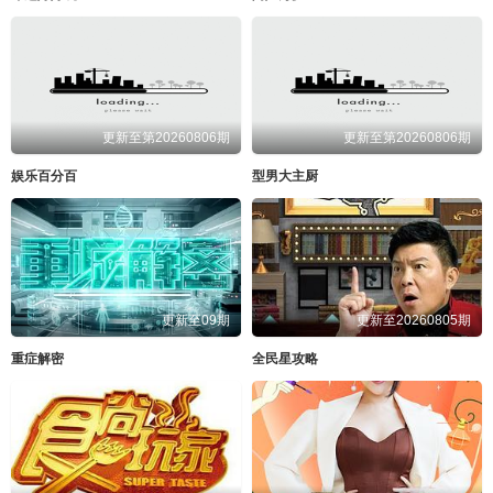
第93集
第94集
第95集
第96集
更新至第20260806期
更新至第20260806期
第97集
第98集
娱乐百分百
型男大主厨
第99集
第100集
第101集
第102集
第103集
第104集
更新至09期
更新至20260805期
第105集
第106集
重症解密
全民星攻略
第107集
第108集
第109集
第110集