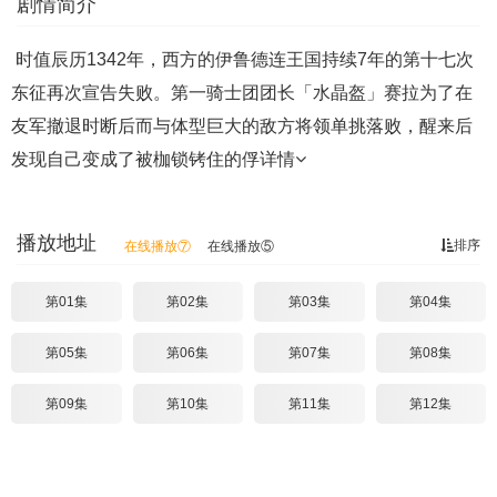
剧情简介
时值辰历1342年，西方的伊鲁德连王国持续7年的第十七次
东征再次宣告失败。第一骑士团团长「水晶盔」赛拉为了在
友军撤退时断后而与体型巨大的敌方将领单挑落败，醒来后
发现自己变成了被枷锁铐住的俘
详情
播放地址
排序
在线播放⑦
在线播放⑤
第01集
第02集
第03集
第04集
第05集
第06集
第07集
第08集
第09集
第10集
第11集
第12集