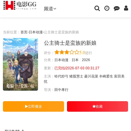
频道
当前位置：
首页
日本动漫
公主骑士是蛮族的新娘
公主骑士是蛮族的新娘
5.0
评分：
还行
分类：
日本动漫
日本
2026
更新：
已完结/2026-07-03 00:31:27
主演：
铃代纱弓
猪股慧士
菱川花菜
丰崎爱生
富田美
忧
导演：
田中孝行
立即播放
收藏