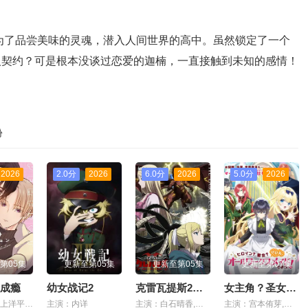
为了品尝美味的灵魂，潜入人间世界的高中。虽然锁定了一个
人契约？可是根本没谈过恋爱的迦楠，一直接触到未知的感情！
份
6
2026
2.0分
2026
6.0分
2026
5.0分
2026
第05集
更新至第05集
更新至第05集
更新至第07集
成瘾
幼女战记2
克雷瓦提斯2：魔兽之王与虚伪的勇者传承
女主角？圣女？不，我是杂役女仆（自豪）！
克
主演：阿座上洋平,齐藤壮马
主演：内详
主演：白石晴香,田村睦心,中村悠一,黑田崇矢,潘惠美,杉田智和,会泽纱弥,黑泽朋世,关智一,梅田修一朗,菊池由莉奈,橘龙丸,铃木崚汰,峰田大梦,久野美咲,西山宏太朗,关根明良,佐野史郎
主演：宫本侑芽,大久保瑠美,日笠阳子,天崎滉平,小野友树,堀江瞬,仲村宗悟