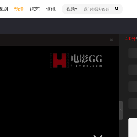
视剧
动漫
综艺
资讯
视频
迦
4.0分
/