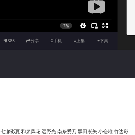
385
分享
手机
上集
下集
8
乙
七濑彩夏
和泉风花
远野光
南条爱乃
黑田崇矢
小仓唯
竹达彩
9