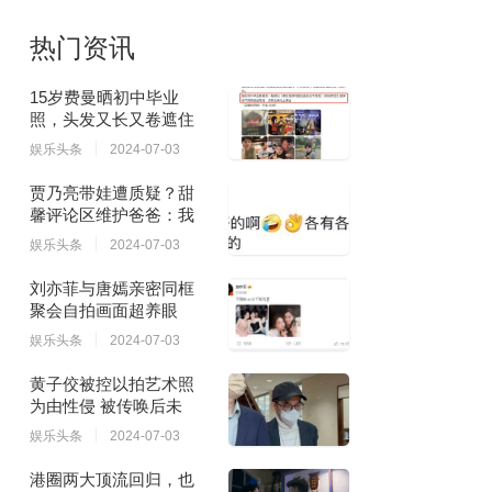
热门资讯
15岁费曼晒初中毕业
照，头发又长又卷遮住
娱乐头条
2024-07-03
贾乃亮带娃遭质疑？甜
馨评论区维护爸爸：我
娱乐头条
2024-07-03
刘亦菲与唐嫣亲密同框
聚会自拍画面超养眼
娱乐头条
2024-07-03
黄子佼被控以拍艺术照
为由性侵 被传唤后未
娱乐头条
2024-07-03
港圈两大顶流回归，也