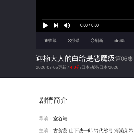
收藏
报错
刷新
695
迦楠大人的白给是恶魔级
第06集
2026-07-05更新 /
4.0分
/
日本动漫
/
日本
/
2026
剧情简介
导演：
室谷靖
主演：
古贺葵
山下诚一郎
铃代纱弓
河濑茉希