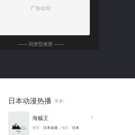
广告位02
—— 同类型推荐 ——
.0分
2026
9.0分
2026
日本动漫热播
更多
女游戏世界对路人角色
海贼王
很不友好第二季
不虐待我的继母与继姐
类型：
日本动漫，
地区：
日本
.0分
2026
2.0分
2026