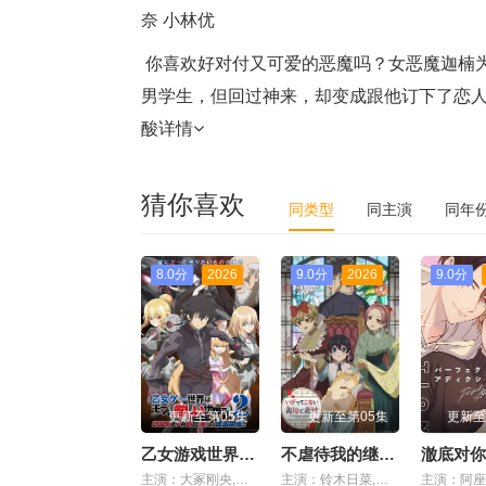
奈
小林优
你喜欢好对付又可爱的恶魔吗？女恶魔迦楠
男学生，但回过神来，却变成跟他订下了恋
酸
详情
猜你喜欢
同类型
同主演
同年
8.0分
2026
9.0分
2026
9.0分
更新至第05集
更新至第05集
更新至
乙女游戏世界对路人角色很不友好第二季
不虐待我的继母与继姐
澈底对你
主演：大冢刚央,市之濑加那,菲鲁兹·蓝,石田彰,佐仓绫音,铃村健一,鸟海浩辅,立花慎之介,游佐浩二,桧山修之,竹内顺子,大原沙耶香,雨宫天,小仓唯,宇垣秀成,黑田崇矢
主演：铃木日菜,鲸,芹泽优,贯井柚佳,麦穗杏菜,根本京里,内山夕实,市道真央