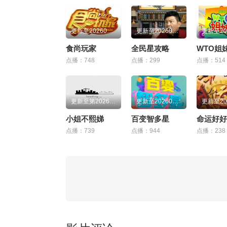
更新至20260804期
更新至20260804期
食尚玩家
全民星攻略
WTO姐
点播：748
点播：299
点播：514
更新至第20260729期
更新至20260805期
小姐不熙娣
百变智多星
命运好好
点播：739
点播：944
点播：238