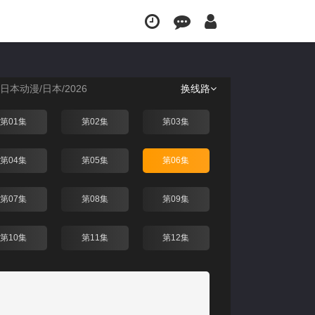
楠大人的白给是恶魔级
日本动漫
/
日本
/
2026
换线路
第01集
第02集
第03集
第04集
第05集
第06集
第07集
第08集
第09集
第10集
第11集
第12集