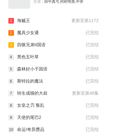
主演：
田中真弓,冈村明美,中井
海贼王
更新至第1172
1
魔具少女通
已完结
2
四驱兄弟II国语
已完结
3
黑色五叶草
已完结
4
澈底对你成瘾
幼女战记2
森林好小子国语
已完结
5
.0分
2026
5.0分
2026
斯特拉的魔法
已完结
6
转生成猫的大叔
更新至第48集
7
女皇之刃 叛乱
已完结
8
天使的尾巴2
已完结
9
命运/奇异赝品
已完结
10
雷瓦提斯2：魔兽之王
女主角？圣女？不，我是
与虚伪的勇者传承
杂役女仆（自豪）！