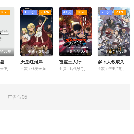
2026
10.0分
2026
4.0分
2026
9.0分
2026
第05集
更新至第05集
更新至第05集
更新至第05集
墓
天是红河岸
雷霆三人行
乡下大叔成为剑圣第二季
主演：细谷佳正,早见沙织,入野自由,诹访部顺一
主演：橘美来,加藤涉,内田彩,千叶翔也,前野智昭,游佐浩二,大野智敬,青木志贵,川井田夏海,松冈美里,石谷春贵,榎木淳弥,神尾晋一郎,鸟海浩辅,七海弘希
主演：铃代纱弓,川井田夏海,秋山绘理,蜜蜂穗香
主演：平田广明,东山奈央,上田瞳,广濑有纪,矢野妃菜喜,仲田亚里沙,斋藤千和,石川界人,内田直哉
广告位05