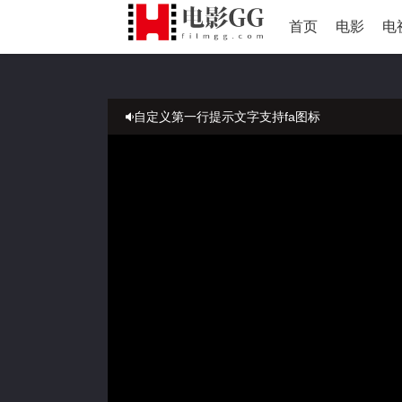
首页
电影
电
自定义第一行提示文字支持fa图标
自定义这是第二行文字
正在播放：迦楠大人的白给是恶魔级-第06集