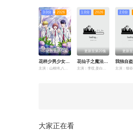
3.0分
2026
1.0分
2026
2.0分
更新至第07集
更新至第20集
更新至
花样少男少女第二季
花仙子之魔法香对论
我独自盗
主演：山根绮,八代拓,户谷菊之介,梅原裕一郎,福山润,川岛零士,内山昂辉,驹田航,古屋亚南,日野聪,水中雅章,榎木淳弥,子安武人
主演：李哎,姜白叶,齐璇,马斑马,江时暖,颜辉,叮当,司小幽,江月,萧秋子,黎筱濛,戈昕宇,黄玮,小连杀,任景行,刘渕,李沈倩,张啸雨,崔轶辰,王辅平,吴童,斯诺,王世旸
大家正在看