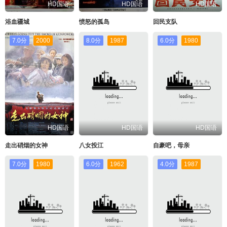
HD国语
HD国语
HD国语
浴血疆城
愤怒的孤岛
回民支队
7.0分
2000
8.0分
1987
6.0分
1980
HD国语
HD国语
HD国语
走出硝烟的女神
八女投江
自豪吧，母亲
7.0分
1980
6.0分
1962
4.0分
1987