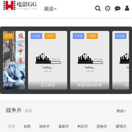
频道
1.0分
1992
7.0分
1985
4.0分
2025
仗义英雄
朱德与史沫特莱
逆行战场
战争片
筛选
收起
类型
全部
动作片
喜剧片
科幻片
恐怖片
爱情片