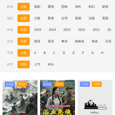
剧情
全部
喜剧
爱情
恐怖
动作
科幻
剧情
地区
全部
大陆
香港
台湾
美国
法国
英国
年份
全部
2025
2024
2023
2022
2021
2020
语言
全部
国语
英语
粤语
闽南语
韩语
日语
字母
全部
A
B
C
D
E
F
G
H
I
排序
时间
人气
评分
1.0分
2026
6.0分
2026
7.0分
1990