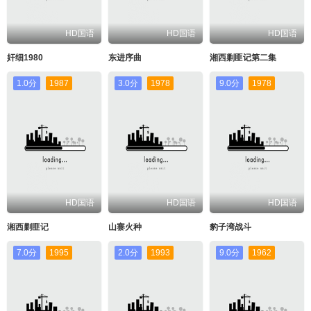
HD国语
HD国语
HD国语
奸细1980
东进序曲
湘西剿匪记第二集
1.0分
1987
3.0分
1978
9.0分
1978
HD国语
HD国语
HD国语
湘西剿匪记
山寨火种
豹子湾战斗
7.0分
1995
2.0分
1993
9.0分
1962