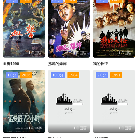
HD国语
HD国语
HD国语
血誓1990
拂晓的爆炸
我的长征
1.0分
2026
10.0分
1984
2.0分
1991
HD中字
HD国语
HD国语