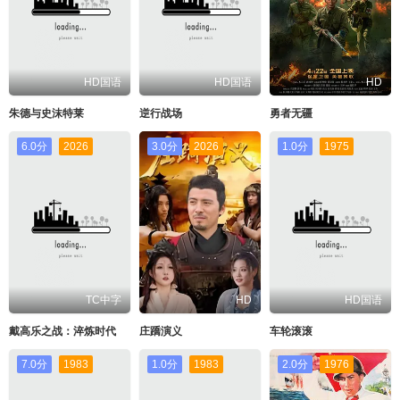
HD国语
HD国语
HD
朱德与史沫特莱
逆行战场
勇者无疆
6.0分
2026
3.0分
2026
1.0分
1975
TC中字
HD
HD国语
戴高乐之战：淬炼时代
庄蹻演义
车轮滚滚
7.0分
1983
1.0分
1983
2.0分
1976