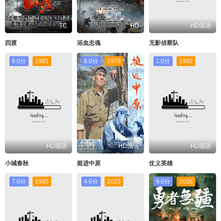
TC
HD
HD国语
四渡
浴血忠魂
无影侦察队
8.0分
1981
8.0分
1979
1.0分
1992
HD国语
HD国语
HD国语
小城春秋
挺进中原
仗义英雄
7.0分
1985
4.0分
2025
9.0分
2026