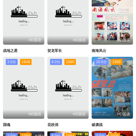
HD国语
HD国语
HD国语
战地之星
贺龙军长
南海风云
3.0分
1948
6.0分
1980
10.0分
1986
HD国语
HD国语
HD国语
国魂
花枝俏
破袭战
2.0分
1990
8.0分
1984
3.0分
2006