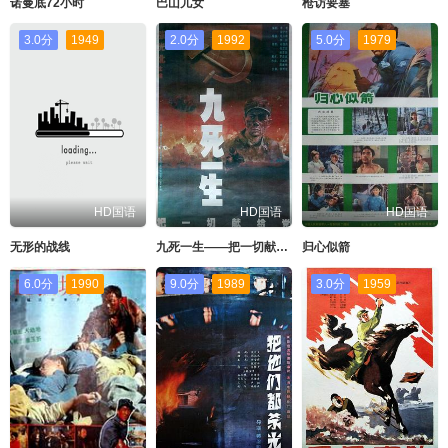
诺曼底72小时
巴山儿女
枪访要塞
3.0分
1949
2.0分
1992
5.0分
1979
HD国语
HD国语
HD国语
无形的战线
九死一生——把一切献给党
归心似箭
6.0分
1990
9.0分
1989
3.0分
1959