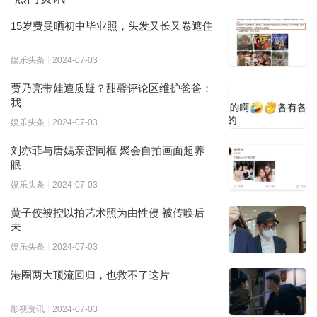
15岁费曼晒初中毕业照，头发又长又卷遮住
娱乐头条
2024-07-03
贾乃亮带娃遭质疑？甜馨评论区维护爸爸：
我
娱乐头条
2024-07-03
刘亦菲与唐嫣亲密同框 聚会自拍画面超养
眼
娱乐头条
2024-07-03
黄子佼被控以拍艺术照为由性侵 被传唤后
未
娱乐头条
2024-07-03
港圈两大顶流回归，也救不了这片
影视资讯
2024-07-03