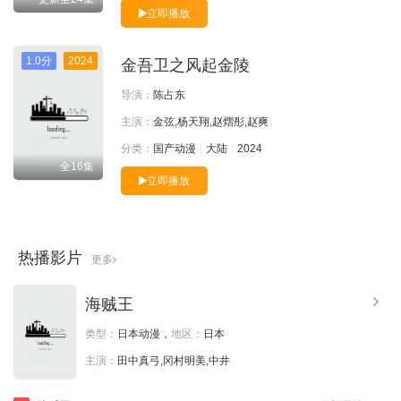
立即播放
1.0分
2024
金吾卫之风起金陵
导演：
陈占东
主演：
金弦,杨天翔,赵熠彤,赵爽
分类：
国产动漫
大陆
2024
全16集
立即播放
热播影片
更多
海贼王
类型：
日本动漫，
地区：
日本
主演：
田中真弓,冈村明美,中井