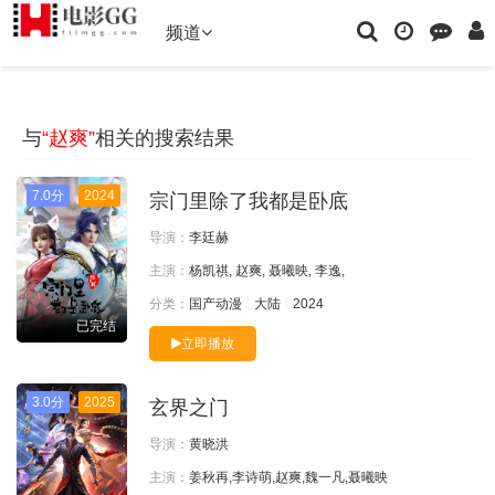
频道
与
“赵爽”
相关的搜索结果
7.0分
2024
宗门里除了我都是卧底
导演：
李廷赫
主演：
杨凯祺, 赵爽, 聂曦映, 李逸,
分类：
国产动漫
大陆
2024
已完结
立即播放
3.0分
2025
玄界之门
导演：
黄晓洪
主演：
姜秋再,李诗萌,赵爽,魏一凡,聂曦映