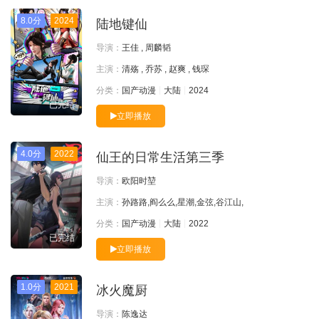
8.0分
2024
陆地键仙
导演：
王佳 , 周麟韬
主演：
清殇 , 乔苏 , 赵爽 , 钱琛
分类：
国产动漫
大陆
2024
已完结
立即播放
4.0分
2022
仙王的日常生活第三季
导演：
欧阳时堃
主演：
孙路路,阎么么,星潮,金弦,谷江山,
分类：
国产动漫
大陆
2022
已完结
立即播放
1.0分
2021
冰火魔厨
导演：
陈逸达