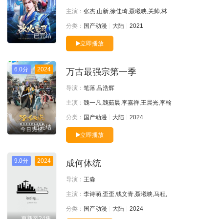
主演：
张杰,山新,徐佳琦,聂曦映,关帅,林
分类：
国产动漫
大陆
2021
已完结
立即播放
6.0分
2024
万古最强宗第一季
导演：
笔落,吕浩辉
主演：
魏一凡,魏茹晨,李嘉祥,王晨光,李翰
分类：
国产动漫
大陆
2024
已完结
立即播放
9.0分
2024
成何体统
导演：
王淼
主演：
李诗萌,歪歪,钱文青,聂曦映,马程,
分类：
国产动漫
大陆
2024
更新至24集