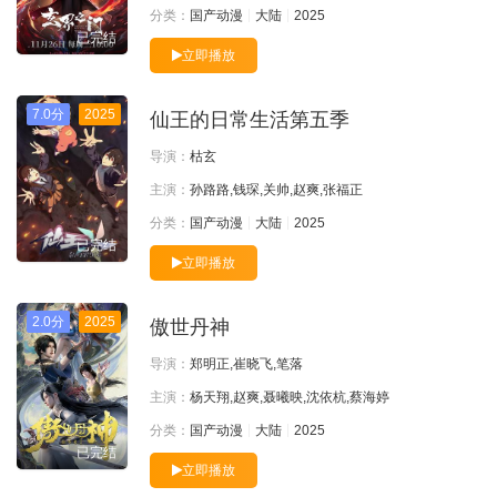
分类：
国产动漫
大陆
2025
已完结
立即播放
7.0分
2025
仙王的日常生活第五季
导演：
枯玄
主演：
孙路路,钱琛,关帅,赵爽,张福正
分类：
国产动漫
大陆
2025
已完结
立即播放
2.0分
2025
傲世丹神
导演：
郑明正,崔晓飞,笔落
主演：
杨天翔,赵爽,聂曦映,沈依杭,蔡海婷
分类：
国产动漫
大陆
2025
已完结
立即播放