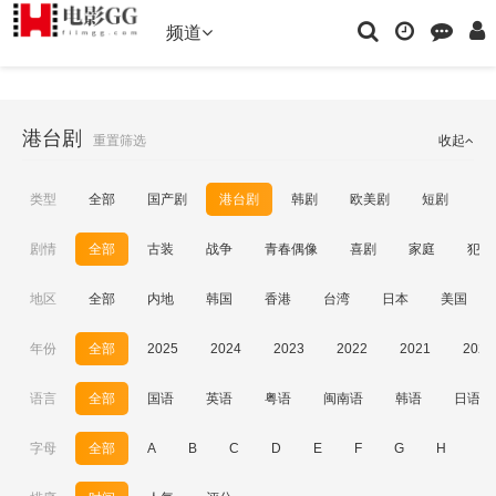
频道
港台剧
重置筛选
收起
类型
全部
国产剧
港台剧
韩剧
欧美剧
短剧
日
剧情
全部
古装
战争
青春偶像
喜剧
家庭
犯罪
地区
全部
内地
韩国
香港
台湾
日本
美国
年份
全部
2025
2024
2023
2022
2021
2020
语言
全部
国语
英语
粤语
闽南语
韩语
日语
字母
全部
A
B
C
D
E
F
G
H
I