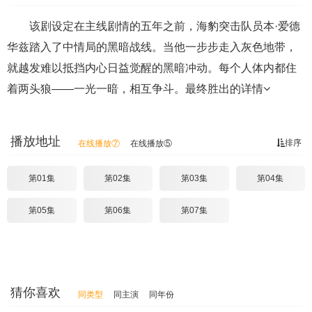
该剧设定在主线剧情的五年之前，海豹突击队员本·爱德
华兹踏入了中情局的黑暗战线。当他一步步走入灰色地带，
就越发难以抵挡内心日益觉醒的黑暗冲动。每个人体内都住
着两头狼——一光一暗，相互争斗。最终胜出的
详情
播放地址
排序
在线播放⑦
在线播放⑤
第01集
第02集
第03集
第04集
第05集
第06集
第07集
猜你喜欢
同类型
同主演
同年份