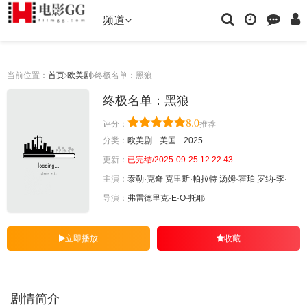
频道
当前位置：
首页
欧美剧
终极名单：黑狼
终极名单：黑狼
8.0
评分：
推荐
分类：
欧美剧
美国
2025
更新：
已完结/2025-09-25 12:22:43
主演：
泰勒·克奇
克里斯·帕拉特
汤姆·霍珀
罗纳-李·
导演：
弗雷德里克·E·O·托耶
立即播放
收藏
剧情简介