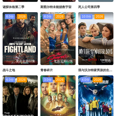
谜探休格第二季
斯图尔特未能拯救宇宙
死人公司第四季
6.0分
2026
8.0分
2026
10.0分
2026
更新至第02集
更新至第02集
已完结
战斗之地
青春碎片
我与沃尔特家男孩的生活第三季
6.0分
2026
3.0分
2026
4.0分
2026