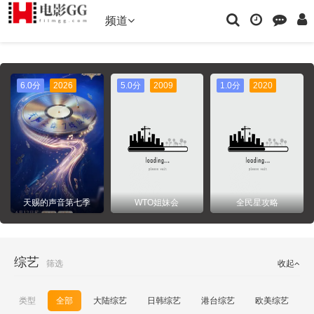
频道
26
5.0分
2009
1.0分
2020
7.0分
2026
音第七季
WTO姐妹会
全民星攻略
一路向海的少
综艺
筛选
收起
类型
全部
大陆综艺
日韩综艺
港台综艺
欧美综艺