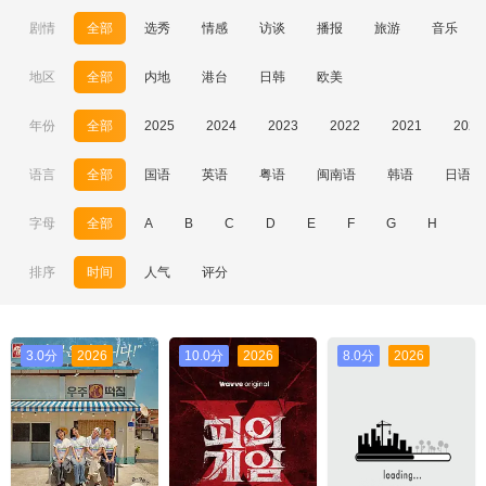
剧情
全部
选秀
情感
访谈
播报
旅游
音乐
地区
全部
内地
港台
日韩
欧美
年份
全部
2025
2024
2023
2022
2021
2020
语言
全部
国语
英语
粤语
闽南语
韩语
日语
字母
全部
A
B
C
D
E
F
G
H
I
排序
时间
人气
评分
3.0分
2026
10.0分
2026
8.0分
2026