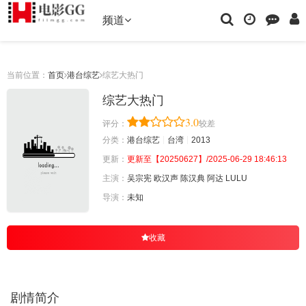
频道
当前位置：
首页
港台综艺
综艺大热门
综艺大热门
3.0
评分：
较差
分类：
港台综艺
台湾
2013
更新：
更新至【20250627】/2025-06-29 18:46:13
主演：
吴宗宪
欧汉声
陈汉典
阿达
LULU
导演：
未知
收藏
剧情简介