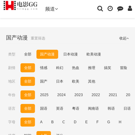
频道
国产动漫
重置筛选
收起
类型
全部
国产动漫
日本动漫
欧美动漫
剧情
全部
情感
科幻
热血
推理
搞笑
冒险
地区
全部
国产
日本
欧美
其他
年份
全部
2025
2024
2023
2022
2021
2020
语言
全部
国语
英语
粤语
闽南语
韩语
日语
字母
全部
A
B
C
D
E
F
G
H
I