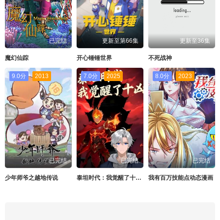
已完结
更新至第66集
更新至36集
魔幻仙踪
开心锤锤世界
不死战神
9.0分
2013
7.0分
2025
8.0分
2023
已完结
已完结
已完结
少年师爷之越地传说
泰坦时代：我觉醒了十凶动态漫画
我有百万技能点动态漫画