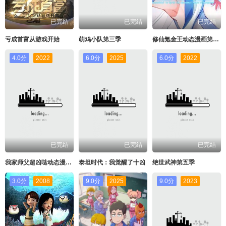
已完结
已完结
已完结
亏成首富从游戏开始
萌鸡小队第三季
修仙氪金王动态漫画第一季
4.0分
2022
6.0分
2025
6.0分
2022
已完结
已完结
已完结
我家师父超凶哒动态漫画第二季
泰坦时代：我觉醒了十凶
绝世武神第五季
3.0分
2008
9.0分
2025
9.0分
2023