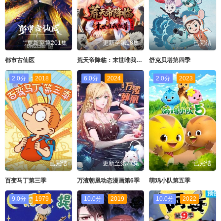
更新至第201集
更新至第18集
已完结
都市古仙医
荒天帝降临：末世唯我独尊动态漫画
舒克贝塔第四季
2.0分
2018
6.0分
2024
2.0分
2023
已完结
更新至第77集
已完结
百变马丁第三季
万渣朝凰动态漫画第6季
萌鸡小队第五季
9.0分
1979
10.0分
2019
10.0分
2022