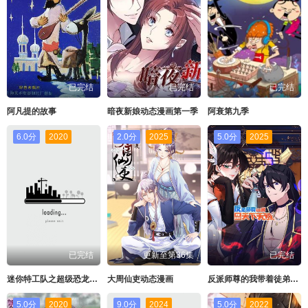
已完结
已完结
已完结
阿凡提的故事
暗夜新娘动态漫画第一季
阿衰第九季
6.0分
2020
2.0分
2025
5.0分
2025
已完结
更新至第36集
已完结
迷你特工队之超级恐龙力量2
大周仙吏动态漫画
反派师尊的我带着徒弟们天下无敌动态漫画
5.0分
2020
9.0分
2024
5.0分
2022