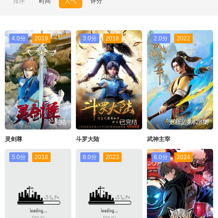
排序
时间
人气
评分
4.0分
2019
3.0分
2018
2.0分
2022
已完结
已完结
更新至第628集
灵剑尊
斗罗大陆
武神主宰
5.0分
2018
8.0分
2023
6.0分
2024