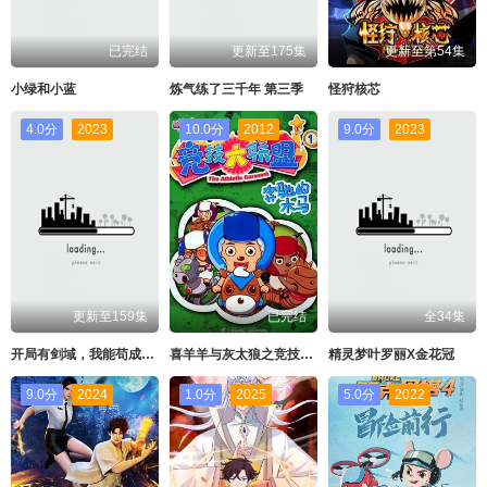
已完结
更新至175集
更新至第54集
小绿和小蓝
炼气练了三千年 第三季
怪狩核芯
4.0分
2023
10.0分
2012
9.0分
2023
更新至159集
已完结
全34集
开局有剑域，我能苟成剑神
喜羊羊与灰太狼之竞技大联盟
精灵梦叶罗丽X金花冠
9.0分
2024
1.0分
2025
5.0分
2022