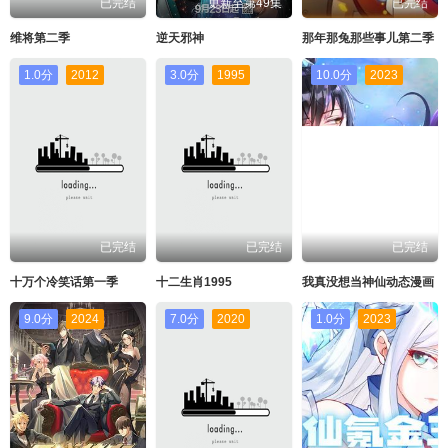
已完结
更新至第49集
已完结
维将第二季
逆天邪神
那年那兔那些事儿第二季
1.0分
2012
3.0分
1995
10.0分
2023
已完结
已完结
已完结
十万个冷笑话第一季
十二生肖1995
我真没想当神仙动态漫画
9.0分
2024
7.0分
2020
1.0分
2023