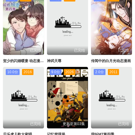
已完结
已完结
已完结
贺少的闪婚暖妻 动态漫第四季
神武天尊
传闻中的白月光动态漫画
10.0分
2016
9.0分
2026
2.0分
2011
已完结
更新至第03集
已完结
贝乐虎儿歌大家唱
记忆管理局
我叫MT第四季