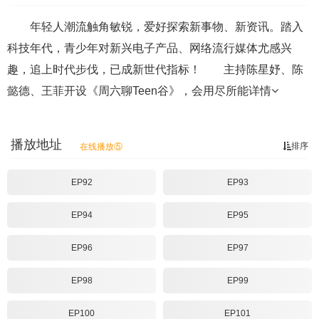
年轻人潮流触角敏锐，爱好探索新事物、新资讯。踏入
科技年代，青少年对新兴电子产品、网络流行媒体尤感兴
趣，追上时代步伐，已成新世代指标！ 主持陈星妤、陈
懿德、王菲开设《周六聊Teen谷》，会用尽所能
详情
播放地址
排序
在线播放⑤
EP92
EP93
EP94
EP95
EP96
EP97
EP98
EP99
EP100
EP101