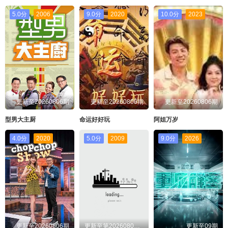
EP120
EP121
5.0分
2006
9.0分
2020
10.0分
2023
EP122
EP123
EP124
EP125
EP126
EP127
EP128
EP129
更新至20260806期
更新至20260806期
更新至20260806期
EP130
EP131
型男大主厨
命运好好玩
阿姐万岁
4.0分
2020
5.0分
2009
9.0分
2026
EP132
EP133
EP134
EP135
EP136
EP137
EP138
EP139
更新至20260806期
更新至第20260805期
更新至09期