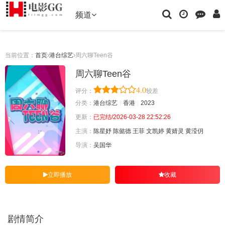
频道
当前位置：
首页
港台综艺
周六聊Teen谷
周六聊Teen谷
4.0
评分：
较差
分类：
港台综艺
香港
2023
更新：
已完结/2026-03-28 22:52:26
主演：
陈星妤
陈懿德
王菲
文凯婷
黄婧灵
黄滢仴
导演：
吴国华
立即播放
收藏
剧情简介