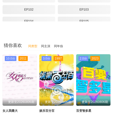
EP102
EP103
EP104
EP105
EP106
EP107
EP108
EP109
猜你喜欢
同类型
同主演
同年份
EP110
EP111
10.0分
2011
3.0分
1997
2.0分
2023
EP112
EP113
EP114
EP115
EP116
EP117
更新至20260806期
更新至20260806期
更新至20260806期
EP118
EP119
女人我最大
娱乐百分百
百变智多星